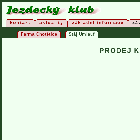
kontakt
aktuality
základní informace
zá
Farma Chotětice
Stáj Umlauf
PRODEJ KO