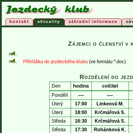
kontakt
aktuality
základní informace
zá
Zájemci o členství v 
Přihláška do jezdeckého klubu
(ve formátu *.doc)
Rozdělení do jez
Den
hodina
cvičitel
Pondělí
----
----
Úterý
17:00
Linkeová M.
Úterý
18:00
Krčmářová S.
Středa
16:30
Krčmářová S.
Středa
17:30
Rohánková K.