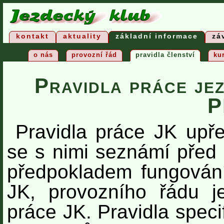
kontakt
aktuality
základní informace
zá
o nás
provozní řád
pravidla členství
ku
Pravidla práce j
P
Pravidla práce JK upře
se s nimi seznámí před
předpokladem fungování
JK, provozního řádu j
práce JK. Pravidla speci