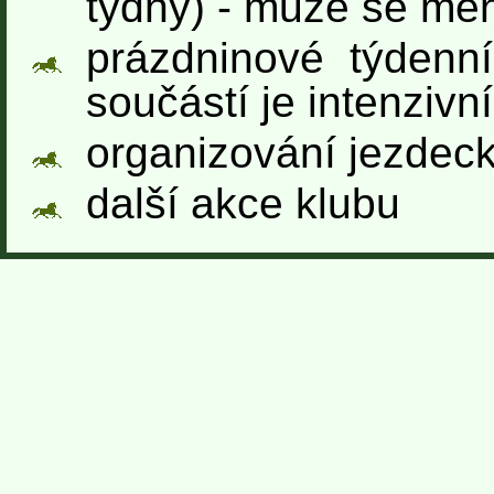
týdny) - může se mě
prázdninové týdenní
součástí je intenzivn
organizování jezdec
další akce klubu