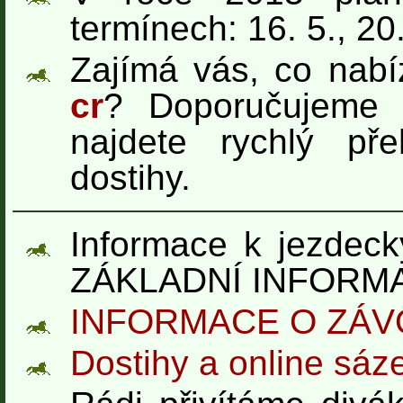
termínech: 16. 5., 20.
Zajímá vás, co nabí
cr
? Doporučujeme n
najdete rychlý př
dostihy.
Informace k jezdec
ZÁKLADNÍ INFORM
INFORMACE O ZÁ
Dostihy a online sáz