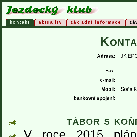
kontakt
aktuality
základní informace
zá
Konta
Adresa:
JK EPO
Fax:
e-mail:
Mobil:
Soňa K
bankovní spojení:
tábor s koňm
V roce 2015 plán